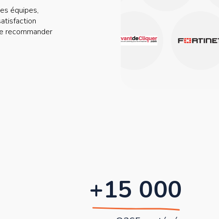
 des équipes,
satisfaction
I de recommander
+15 000