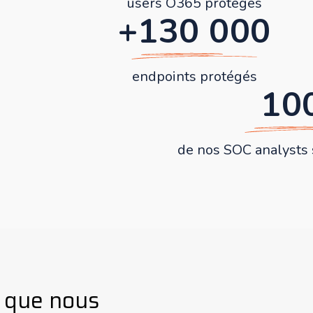
users O365 protégés
+130 000
endpoints protégés
10
de nos SOC analysts 
x
que nous