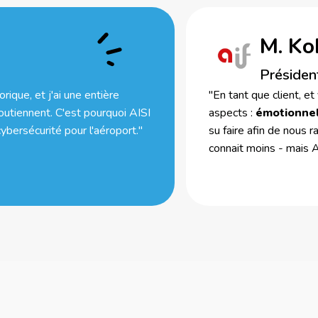
M. Ko
Présiden
orique, et j'ai une entière
"En tant que client, et
outiennent. C'est pourquoi AISI
aspects :
émotionne
ybersécurité pour l'aéroport."
su faire afin de nous 
connait moins - mais 