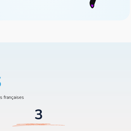
s
s françaises
3