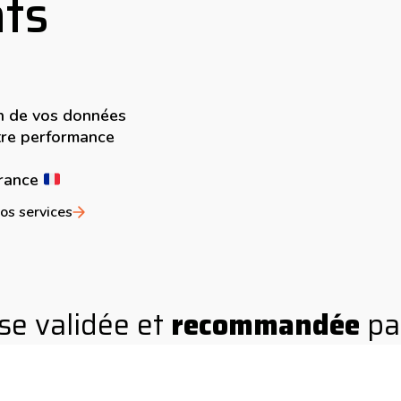
ts
on de vos données
tre performance
France
os services
se validée et
recommandée
pa