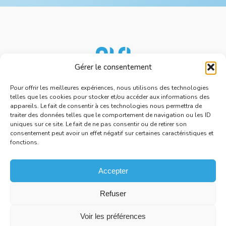
Gérer le consentement
Nos services
Ressources
Pour offrir les meilleures expériences, nous utilisons des technologies
telles que les cookies pour stocker et/ou accéder aux informations des
À propos d'AISI
appareils. Le fait de consentir à ces technologies nous permettra de
traiter des données telles que le comportement de navigation ou les ID
Nous rejoindre
uniques sur ce site. Le fait de ne pas consentir ou de retirer son
Espace presse
consentement peut avoir un effet négatif sur certaines caractéristiques et
fonctions.
Politique de cookies
Accepter
Refuser
2026 AISI. Tous droits réservés.
Mentions légales
Voir les préférences
Politique de confidentialité