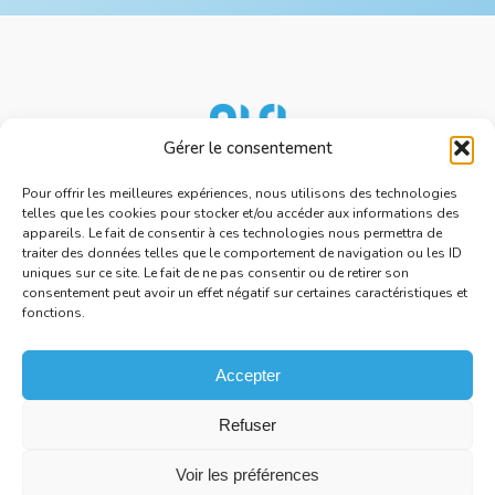
Gérer le consentement
Nos services
Ressources
Pour offrir les meilleures expériences, nous utilisons des technologies
telles que les cookies pour stocker et/ou accéder aux informations des
À propos d'AISI
appareils. Le fait de consentir à ces technologies nous permettra de
traiter des données telles que le comportement de navigation ou les ID
Nous rejoindre
uniques sur ce site. Le fait de ne pas consentir ou de retirer son
Espace presse
consentement peut avoir un effet négatif sur certaines caractéristiques et
fonctions.
Politique de cookies
Accepter
Refuser
2026 AISI. Tous droits réservés.
Mentions légales
Voir les préférences
Politique de confidentialité