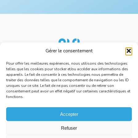
Gérer le consentement
Nos services
Ressources
Pour offrir les meilleures expériences, nous utilisons des technologies
telles que les cookies pour stocker et/ou accéder aux informations des
À propos d'AISI
appareils. Le fait de consentir à ces technologies nous permettra de
Nous rejoindre
traiter des données telles que le comportement de navigation ou les ID
uniques sur ce site. Le fait de ne pas consentir ou de retirer son
Espace presse
consentement peut avoir un effet négatif sur certaines caractéristiques et
fonctions.
Politique de cookies
Accepter
Refuser
2026 AISI. Tous droits réservés.